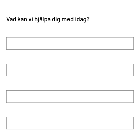
Vad kan vi hjälpa dig med idag?
Förnamn
Efternamn
E-post
Telefon
Företag