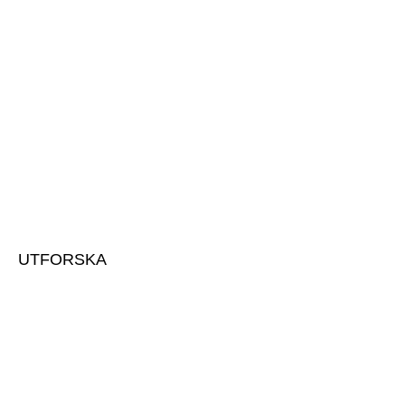
HÖGSTA KREDITVÄRDIGHET
HUMMELTORP GRÖDINGE AB
556203-5914 | 2025-11-17
UTFORSKA
Om oss & vårt team
Kontakta oss
Utvecklingsprojekt
Vår historia
Vår anläggning