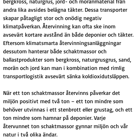
bergkross, naturgrus, jord- och moränmaterial från 
andra lika avsides belägna täkter. Dessa transporter 
skapar påtagligt stor och onödig negativ 
klimatpåverkan. Återvinning kan ofta ske inom 
avsevärt kortare avstånd än både deponier och täkter. 
Eftersom klimatsmarta återvinningsanläggningar 
dessutom hanterar både schaktmassor och 
ballastprodukter som bergkross, naturgrusgrus, sand, 
morän och jord kan man i kombination med rimlig 
transportlogistik avsevärt sänka koldioxidutsläppen.
När ett ton schaktmassor återvinns påverkar det 
miljön positivt med två ton – ett ton mindre som 
behöver utvinnas i ett stenbrott eller grustag, och ett 
ton mindre som hamnar på deponier. Varje 
återvunnet ton schaktmassor gynnar miljön och vår 
natur i två olika ändar.