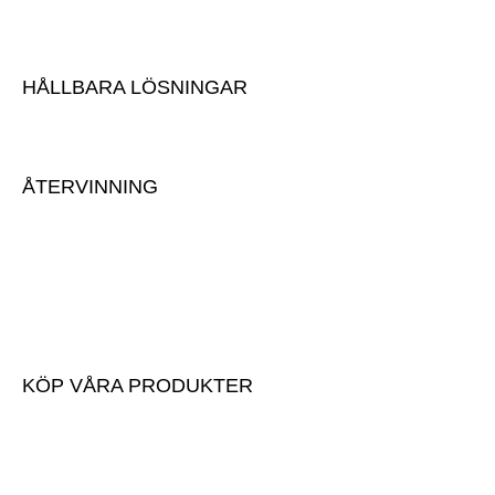
Karriär
HÅLLBARA LÖSNINGAR
Hållbarhet
ÅTERVINNING
Lämna massor
Anmäl inkommande massor
Avlämningsinstruktioner
Mottagningsavgifter
KÖP VÅRA PRODUKTER
Köp våra produkter
Prislista
Begär offert