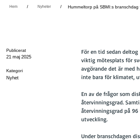
/
/
Hem
Nyheter
Hummeltorp på SBMI:s branschdag fö
Publicerat
För en tid sedan deltog
21 maj 2025
viktig mötesplats för s
avgörande det är med hål
Kategori
inte bara för klimatet, 
Nyhet
En av de frågor som dis
återvinningsgrad. Samtid
återvinningsgrad på 96 p
utveckling.
Under branschdagen disk