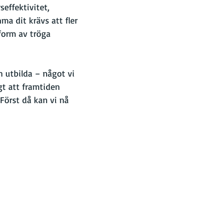
effektivitet, 
a dit krävs att fler 
form av tröga 
 utbilda – något vi 
t att framtiden 
Först då kan vi nå 