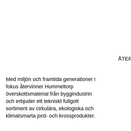
ÅTE
Lämna
Anmäl
Med miljön och framtida generationer i
Avlämn
fokus återvinner Hummeltorp
överskottsmaterial från byggindustrin
Mottag
och erbjuder ett tekniskt fullgott
sortiment av cirkulära, ekologiska och
klimatsmarta jord- och krossprodukter.