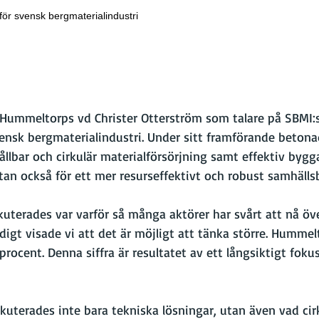
r svensk bergmaterialindustri
 Hummeltorps vd Christer Otterström som talare på SBMI:
vensk bergmaterialindustri. Under sitt framförande betona
lbar och cirkulär materialförsörjning samt effektiv bygga
utan också för ett mer resurseffektivt och robust samhäll
kuterades var varför så många aktörer har svårt att nå öv
igt visade vi att det är möjligt att tänka större. Hummel
rocent. Denna siffra är resultatet av ett långsiktigt foku
uterades inte bara tekniska lösningar, utan även vad cirk