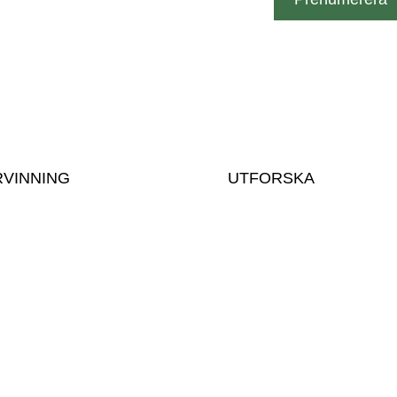
RVINNING
UTFORSKA
 massor
Om oss & vårt team
 inkommande massor
Kontakta oss
ingsinstruktioner
Utvecklingsprojekt
ningsavgifter
Vår historia
Vår anläggning
Karriär