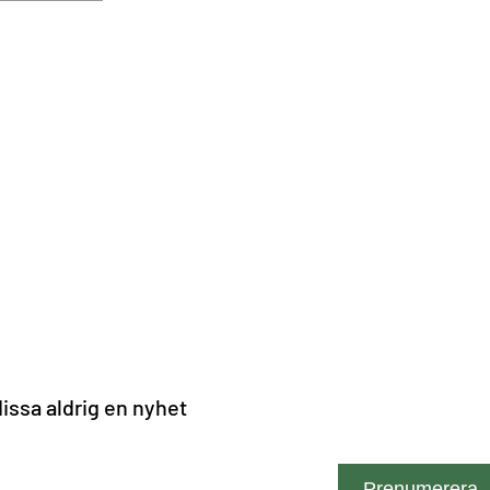
 din
issa aldrig en nyhet
nge din e-post
Prenumerera