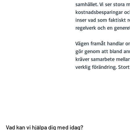
samhället. Vi ser stora 
kostnadsbesparingar och 
inser vad som faktiskt r
regelverk och en generel
Vägen framåt handlar om
gör genom att bland an
kräver samarbete mellan
verklig förändring. Stor
Vad kan vi hjälpa dig med idag?