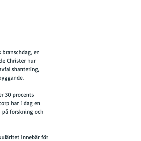
s branschdag, en 
de Christer hur 
vfallshantering, 
sbyggande.
er 30 procents 
torp har i dag en 
s på forskning och 
uläritet innebär för 