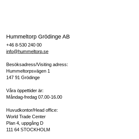
Prislista
Begär offert
Registrera dig som kund
Hummeltorp Grödinge AB
+46 8-530 240 00
info@hummeltorp.se
Besöksadress/Visiting adress:
Hummeltorpsvägen 1
147 91 Grödinge
Våra öppettider är:
Måndag-fredag 07.00-16.00
Huvudkontor/Head office:
World Trade Center
Plan 4, uppgång D
111 64 STOCKHOLM