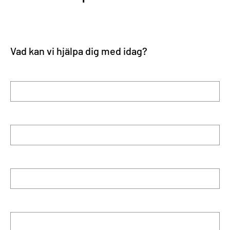
Vad kan vi hjälpa dig med idag?
Förnamn
Efternamn
E-post
Telefon