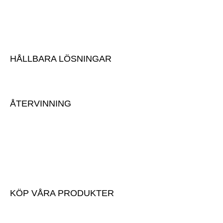
Vår historia
Vår anläggning
Karriär
HÅLLBARA LÖSNINGAR
Hållbarhet
ÅTERVINNING
Lämna massor
Anmäl inkommande massor
Avlämningsinstruktioner
Mottagningsavgifter
KÖP VÅRA PRODUKTER
Köp våra produkter