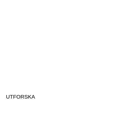
HÖGSTA KREDITVÄRDIGHET
HUMMELTORP GRÖDINGE AB
556203-5914 | 2025-11-17
UTFORSKA
Om oss & vårt team
Kontakta oss
Utvecklingsprojekt