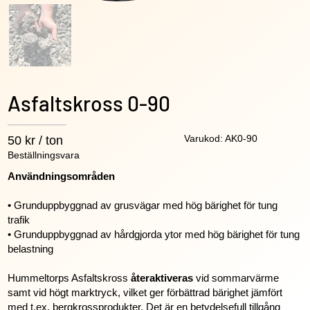
Asfaltskross 0-90
Varukod: AK0-90
50 kr / ton
Beställningsvara
Användningsområden
• Grunduppbyggnad av grusvägar med hög bärighet för tung
trafik
• Grunduppbyggnad av hårdgjorda ytor med hög bärighet för tung
belastning
Hummeltorps Asfaltskross
återaktiveras
vid sommarvärme
samt vid högt marktryck, vilket ger förbättrad bärighet jämfört
med t.ex. bergkrossprodukter. Det är en betydelsefull tillgång