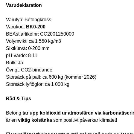
Varudeklaration
Varutyp: Betongkross
Varukod: 
BK0-200
BEAst artikelnr: CO2001250000
Volymvikt: ca 1 550 kg/m3
Siktkurva: 0-200 mm
pH-värde: 8-11
Bulk: Ja
Övrigt: CO2-bindande
Storsäck på pall: ca 600 kg (kommer 2026)
Storsäck lyftöglor: ca 1 000 kg
Råd & Tips
Betong 
tar upp koldioxid ur atmosfären via karbonatiseri
är en 
viktig kolsänka
 som positivt påverkar klimatet!