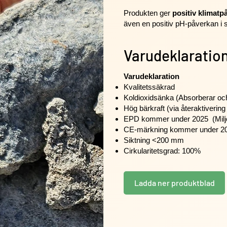
Produkten ger
positiv klimatp
även en positiv pH-påverkan i 
Varudeklaratio
Varudeklaration
Kvalitetssäkrad
Koldioxidsänka (Absorberar oc
Hög bärkraft (via återaktiveri
EPD kommer under 2025 (Milj
CE-märkning kommer under 2
Siktning <200 mm
Cirkularitetsgrad: 100%
Ladda ner produktblad