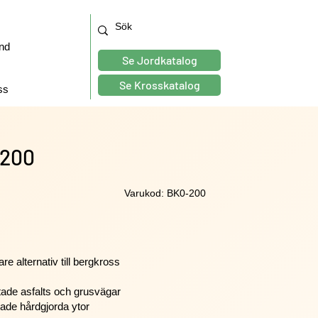
nd
Se Jordkatalog
Se Krosskatalog
ss
-200
Varukod: BK0-200
re alternativ till bergkross
tade asfalts och grusvägar
ade hårdgjorda ytor