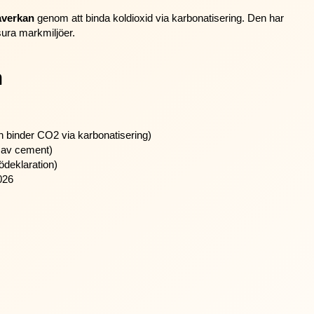
åverkan
genom att binda koldioxid via karbonatisering. Den har
sura markmiljöer.
n
h binder CO2 via karbonatisering)
ng av cement)
ödeklaration)
026