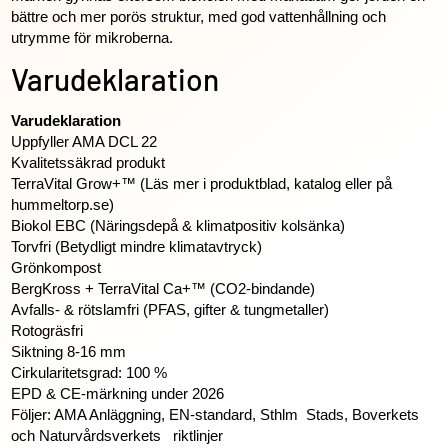
bättre och mer porös struktur, med god vattenhållning och
utrymme för mikroberna.
Varudeklaration
Varudeklaration
Uppfyller AMA DCL 22
Kvalitetssäkrad produkt
TerraVital Grow+™ (Läs mer i produktblad, katalog eller på
hummeltorp.se)
Biokol EBC (Näringsdepå & klimatpositiv kolsänka)
Torvfri (Betydligt mindre klimatavtryck)
Grönkompost
BergKross + TerraVital Ca+™ (CO2-bindande)
Avfalls- & rötslamfri (PFAS, gifter & tungmetaller)
Rotogräsfri
Siktning 8-16 mm
Cirkularitetsgrad: 100 %
EPD & CE-märkning under 2026
Följer: AMA Anläggning, EN-standard, Sthlm Stads, Boverkets
och Naturvårdsverkets riktlinjer