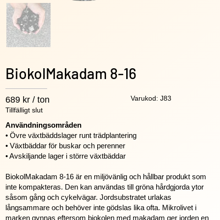
BiokolMakadam 8-16
Varukod: J83
689 kr / ton
Tillfälligt slut
Användningsområden
• Övre växtbäddslager runt trädplantering
• Växtbäddar för buskar och perenner
• Avskiljande lager i större växtbäddar
BiokolMakadam 8-16 är en miljövänlig och hållbar produkt som
inte kompakteras. Den kan användas till gröna hårdgjorda ytor
såsom gång och cykelvägar. Jordsubstratet urlakas
långsammare och behöver inte gödslas lika ofta. Mikrolivet i
marken gynnas eftersom biokolen med makadam ger jorden en