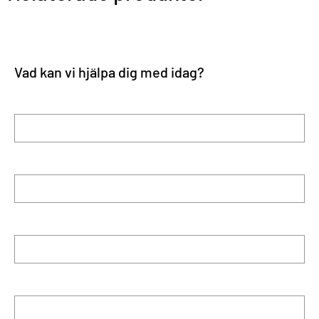
Vad kan vi hjälpa dig med idag?
Förnamn
Efternamn
E-post
Telefon