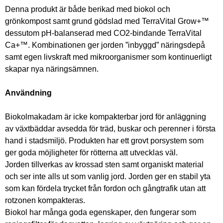
Denna produkt är både berikad med biokol och 
grönkompost samt grund gödslad med TerraVital Grow+™ 
dessutom pH-balanserad med CO2-bindande TerraVital 
Ca+™. Kombinationen ger jorden ”inbyggd” näringsdepå 
samt egen livskraft med mikroorganismer som kontinuerligt 
skapar nya näringsämnen.
Användning
Biokolmakadam är icke kompakterbar jord för anläggning 
av växtbäddar avsedda för träd, buskar och perenner i första 
hand i stadsmiljö. Produkten har ett grovt porsystem som 
ger goda möjligheter för rötterna att utvecklas väl. 
Jorden tillverkas av krossad sten samt organiskt material 
och ser inte alls ut som vanlig jord. Jorden ger en stabil yta 
som kan fördela trycket från fordon och gångtrafik utan att 
rotzonen kompakteras. 
Biokol har många goda egenskaper, den fungerar som 