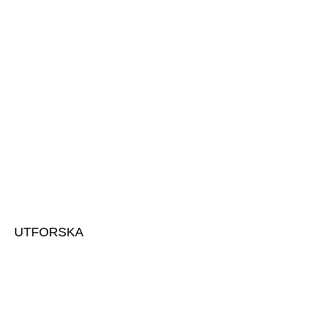
HÖGSTA KREDITVÄRDIGHET
HUMMELTORP GRÖDINGE AB
556203-5914 | 2025-11-17
UTFORSKA
Om oss & vårt team
Kontakta oss
Utvecklingsprojekt