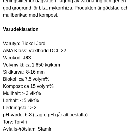
reningsfilter för dagvatten, lagring av växtnäring och ger en 
god grogrund för bl.a. mykorrhiza. Produkten är gödslad och 
mullberikad med kompost.
Varudeklaration
Varutyp: Biokol-Jord
AMA Klass: Växtbädd DCL.22
Varukod: 
J83
Volymvikt: ca 1 650 kg/kbm
Siktkurva:  8-16 mm
Biokol: ca 7,5 volym%
Kompost: ca 15 volym%
Mullhalt: > 3 vikt%
Lerhalt: < 5 vikt%
Ledningstal: > 2 
pH-värde: 6-8 (Lägre pH går att beställa)
Torv: Torvfri
Avfalls-/rötslam: Slamfri