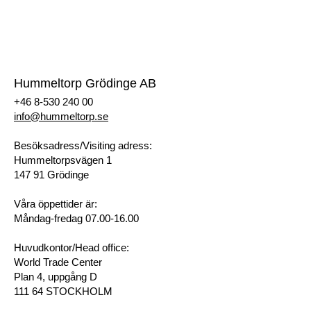
Prislista
Begär offert
Registrera dig som kund
Hummeltorp Grödinge AB
+46 8-530 240 00
info@hummeltorp.se
Besöksadress/Visiting adress:
Hummeltorpsvägen 1
147 91 Grödinge
Våra öppettider är:
Måndag-fredag 07.00-16.00
Huvudkontor/Head office:
World Trade Center
Plan 4, uppgång D
111 64 STOCKHOLM