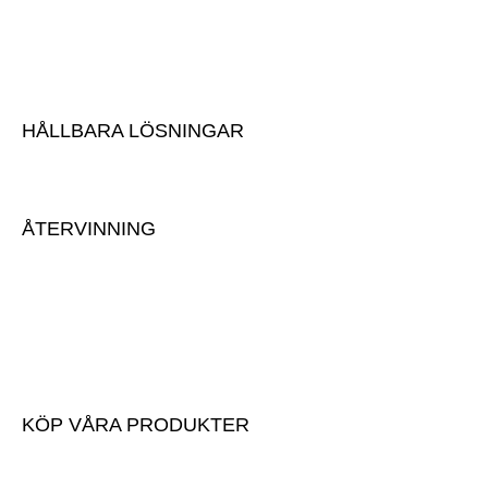
Vår historia
Vår anläggning
Karriär
HÅLLBARA LÖSNINGAR
Hållbarhet
ÅTERVINNING
Lämna massor
Anmäl inkommande massor
Avlämningsinstruktioner
Mottagningsavgifter
KÖP VÅRA PRODUKTER
Köp våra produkter