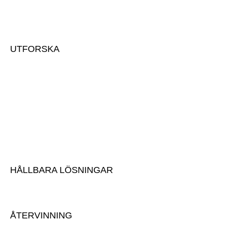
UTFORSKA
Om oss & vårt team
Kontakta oss
Utvecklingsprojekt
Vår historia
Vår anläggning
Karriär
HÅLLBARA LÖSNINGAR
Hållbarhet
ÅTERVINNING