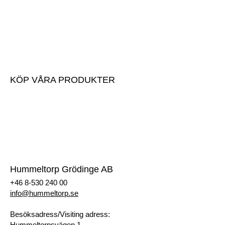
Lämna massor
Anmäl inkommande massor
Avlämningsinstruktioner
Mottagningsavgifter
KÖP VÅRA PRODUKTER
Köp våra produkter
Prislista
Begär offert
Registrera dig som kund
Hummeltorp Grödinge AB
+46 8-530 240 00
info@hummeltorp.se
Besöksadress/Visiting adress:
Hummeltorpsvägen 1