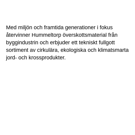
Med miljön och framtida generationer i fokus
återvinner Hummeltorp överskottsmaterial från
byggindustrin och erbjuder ett tekniskt fullgott
sortiment av cirkulära, ekologiska och klimatsmarta
jord- och krossprodukter.
HÖGSTA KREDITVÄRDIGHET
HUMMELTORP GRÖDINGE AB
556203-5914 | 2025-11-17