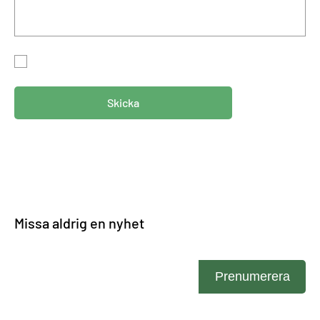
Genom att skicka in detta formulär accepterar du att vi
lagrar din information i enlighet med vår
integritetspolicy.
Skicka
Missa aldrig en nyhet
Ange din e-post
Prenumerera