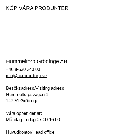
KÖP VÅRA PRODUKTER
Köp våra produkter
Prislista
Begär offert
Registrera dig som kund
Hummeltorp Grödinge AB
+46 8-530 240 00
info@hummeltorp.se
Besöksadress/Visiting adress:
Hummeltorpsvägen 1
147 91 Grödinge
Våra öppettider är:
Måndag-fredag 07.00-16.00
Huvudkontor/Head office: