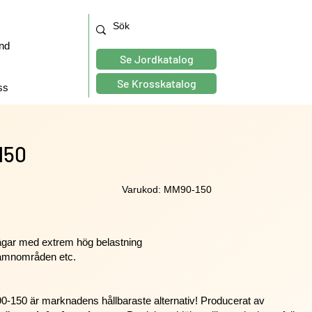
nd
Se Jordkatalog
Se Krosskatalog
ss
150
Varukod: MM90-150
ägar med extrem hög belastning
 hamnområden etc.
50 är marknadens hållbaraste alternativ! Producerat av