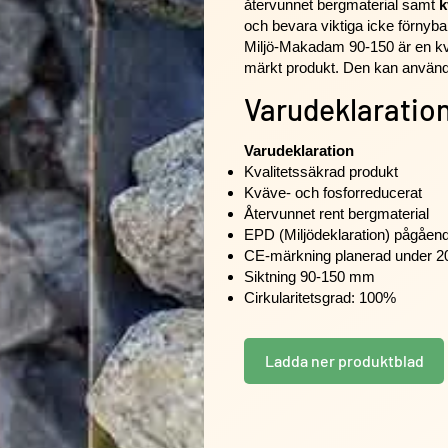
återvunnet bergmaterial samt
k
och bevara viktiga icke förnyba
Miljö-Makadam 90-150 är en kv
märkt produkt. Den kan använda
Varudeklaratio
Varudeklaration
Kvalitetssäkrad produkt
Kväve- och fosforreducerat
Återvunnet rent bergmaterial
EPD (Miljödeklaration) pågåen
CE-märkning planerad under 
Siktning 90-150 mm
Cirkularitetsgrad: 100%
Ladda ner produktblad