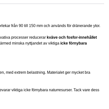
lekar från 90 till 150 mm och används för dränerande ytor. 
ovativa processer reducerar 
kväve och fosfor-innehållet
därmed minska nyttjandet av viktiga
 icke förnybara 
n, med extrem belastning. Materialet ger mycket bra 
 bevarar viktiga icke förnybara naturresurser. Tack vare dess 