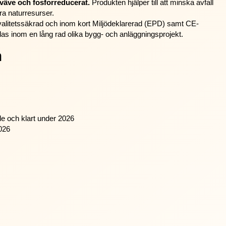
väve och fosforreducerat.
Produkten hjälper till att minska avfall
ra naturresurser.
alitetssäkrad och inom kort Miljödeklarerad (EPD) samt CE-
s inom en lång rad olika bygg- och anläggningsprojekt.
n
de och klart under 2026
2026