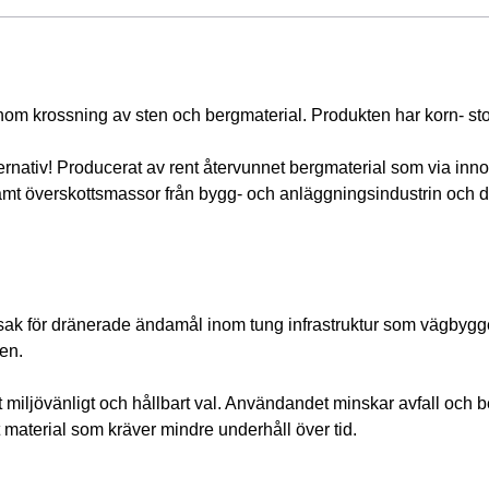
om krossning av sten och bergmaterial. Produkten har korn- stor
ernativ! Producerat av rent återvunnet bergmaterial som via inn
 samt överskottsmassor från bygg- och anläggningsindustrin och 
sak för dränerade ändamål inom tung infrastruktur som vägbygge
en. 
 ett miljövänligt och hållbart val. Användandet minskar avfall och
 material som kräver mindre underhåll över tid.