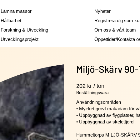
Lämna massor
Nyheter
Hållbarhet
Registrera dig som ku
Forskning & Utveckling
Om oss & vårt team
Utvecklingsprojekt
Öppettider/Kontakta o
Miljö-Skärv 90-
202 kr / ton
Beställningsvara
Användningsområden
• Mycket grovt makadam för v
• Uppbyggnad av flygplatser,
• Uppbyggnad av skelettjord
Hummeltorps MILJÖ-SKÄRV 90-1