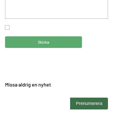
Genom att skicka in detta formulär accepterar du att vi
lagrar din information i enlighet med vår
integritetspolicy.
Skicka
Missa aldrig en nyhet
Ange din e-post
Prenumerera