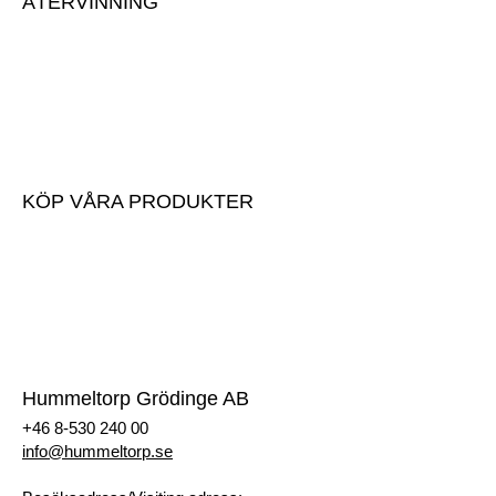
ÅTERVINNING
Lämna massor
Anmäl inkommande massor
Avlämningsinstruktioner
Mottagningsavgifter
KÖP VÅRA PRODUKTER
Köp våra produkter
Prislista
Begär offert
Registrera dig som kund
Hummeltorp Grödinge AB
+46 8-530 240 00
info@hummeltorp.se