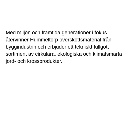
Med miljön och framtida generationer i fokus
återvinner Hummeltorp överskottsmaterial från
byggindustrin och erbjuder ett tekniskt fullgott
sortiment av cirkulära, ekologiska och klimatsmarta
jord- och krossprodukter.
HÖGSTA KREDITVÄRDIGHET
HUMMELTORP GRÖDINGE AB
556203-5914 | 2025-11-17