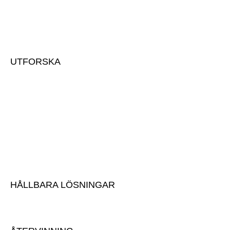
UTFORSKA
Om oss & vårt team
Kontakta oss
Utvecklingsprojekt
Vår historia
Vår anläggning
Karriär
HÅLLBARA LÖSNINGAR
Hållbarhet